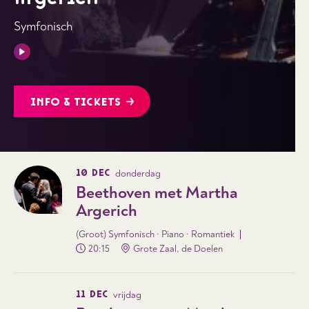
Symfonisch
INFO & TICKETS
10 DEC
donderdag
Beethoven met Martha
Argerich
(Groot) Symfonisch · Piano · Romantiek
20:15
Grote Zaal, de Doelen
11 DEC
vrijdag