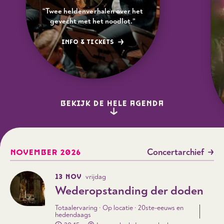
“Twee heldenverhalen over het
gevecht met het noodlot.”
INFO & TICKETS
BEKIJK DE HELE AGENDA
Concertarchief
NOVEMBER 2026
13 NOV
vrijdag
Wederopstanding der doden
Totaalervaring · Op locatie · 20ste-eeuws en
hedendaags