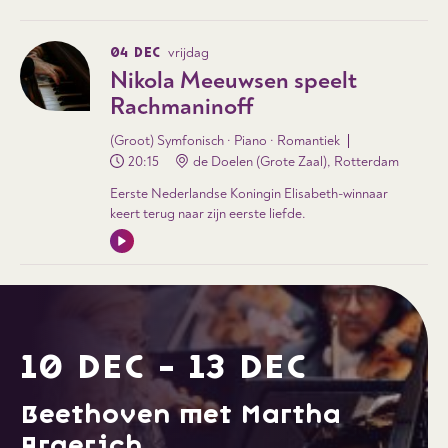
04 DEC
vrijdag
Nikola Meeuwsen speelt
Rachmaninoff
(Groot) Symfonisch · Piano · Romantiek
20:15
de Doelen (Grote Zaal), Rotterdam
Eerste Nederlandse Koningin Elisabeth-winnaar
keert terug naar zijn eerste liefde.
10 DEC - 13 DEC
Beethoven met Martha
Argerich