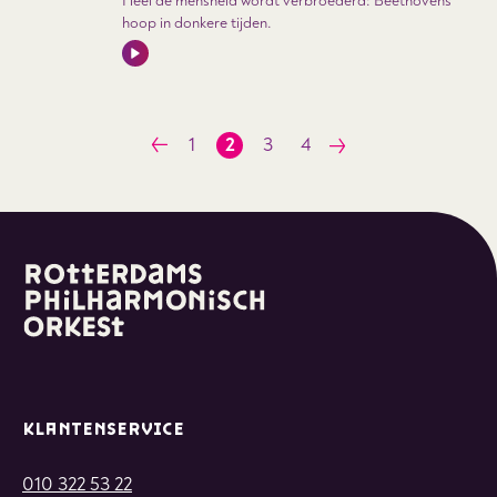
Heel de mensheid wordt verbroederd: Beethovens
hoop in donkere tijden.
1
2
3
4
Vorige
Volgende
pagina
pagina
KLANTENSERVICE
010 322 53 22