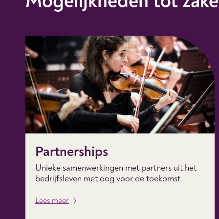
Mogelijkheden tot zake
Partnerships
Unieke samenwerkingen met partners uit het
bedrijfsleven met oog voor de toekomst
Lees meer