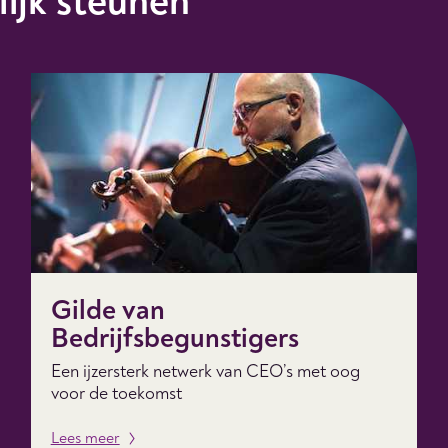
lijk steunen
Gilde van
Bedrijfsbegunstigers
Een ijzersterk netwerk van CEO’s met oog
voor de toekomst
Lees meer