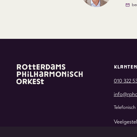
be
KLANTEN
010 322 5
info@rpho
Telefonisch
Veelgeste