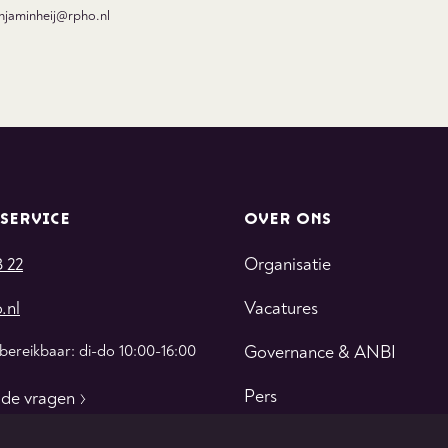
njaminheij@rpho.nl
SERVICE
OVER ONS
3 22
Organisatie
.nl
Vacatures
 bereikbaar: di-do 10:00-16:00
Governance & ANBI
Pers
lde vragen
Contact