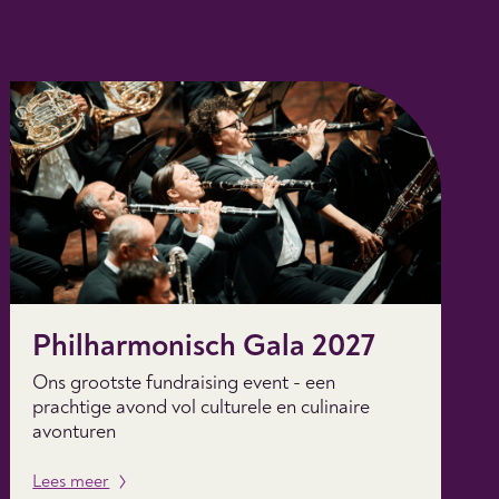
Philharmonisch Gala 2027
Ons grootste fundraising event - een
prachtige avond vol culturele en culinaire
avonturen
Lees meer