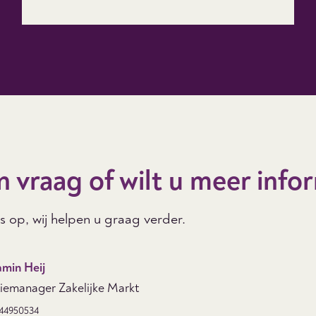
n vraag of wilt u meer info
 op, wij helpen u graag verder.
amin Heij
tiemanager Zakelijke Markt
44950534