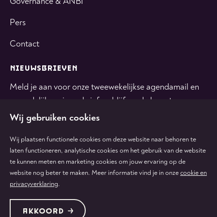
Governance & ANBI
Pers
Contact
NIEUWSBRIEVEN
Meld je aan voor onze tweewekelijkse agendamail en
maandelijkse nieuwsbrief en blijf op de hoogte.
Wij gebruiken cookies
INSCHRIJVEN
Wij plaatsen functionele cookies om deze website naar behoren te
laten functioneren, analytische cookies om het gebruik van de website
te kunnen meten en marketing cookies om jouw ervaring op de
Volg
Volg
Volg
Volg
Volg
website nog beter te maken. Meer informatie vind je in onze
cookie en
ons
ons
ons
ons
ons
privacyverklaring
.
op
op
op
op
op
tiktok
facebook
instagram
youtube
linkedin
Protected by:
de Merkplaats
Algemene voorwaarden
AKKOORD