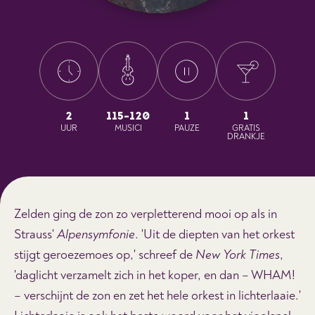
2
115-120
1
1
UUR
MUSICI
PAUZE
GRATIS
DRANKJE
Zelden ging de zon zo verpletterend mooi op als in
Strauss'
Alpensymfonie
. 'Uit de diepten van het orkest
stijgt geroezemoes op,' schreef de
New York Times
,
'daglicht verzamelt zich in het koper, en dan – WHAM!
– verschijnt de zon en zet het hele orkest in lichterlaaie.'