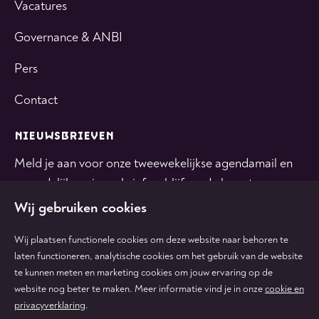
Vacatures
Governance & ANBI
Pers
Contact
NIEUWSBRIEVEN
Meld je aan voor onze tweewekelijkse agendamail en
maandelijkse nieuwsbrief en blijf op de hoogte.
Wij gebruiken cookies
INSCHRIJVEN
Wij plaatsen functionele cookies om deze website naar behoren te
laten functioneren, analytische cookies om het gebruik van de website
te kunnen meten en marketing cookies om jouw ervaring op de
Volg
Volg
Volg
Volg
Volg
website nog beter te maken. Meer informatie vind je in onze
cookie en
ons
ons
ons
ons
ons
privacyverklaring
.
op
op
op
op
op