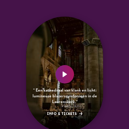
“ Een kathedraal van klank en licht:
lumineuze blazerssymfonieën in de
Laurenskerk.”
INFO & TICKETS