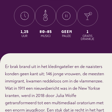
1,25
80-85
GEEN
1
UUR
MUSICI
PAUZE
GRATIS
DRANKJE
Er brak brand uit in het kledingatelier en de naaisters
konden geen kant uit; 146 jonge vrouwen, de meesten
immigrant, kwamen reddeloos om in de vlammenzee.
Wat in 1911 een nieuwsbericht was in de New Yorkse
kranten, werd in 2018 door Julia Wolfe
getransformeerd tot een multimediaal oratorium met
een enorm jeugdkoor. Een stuk dat je recht in het hart