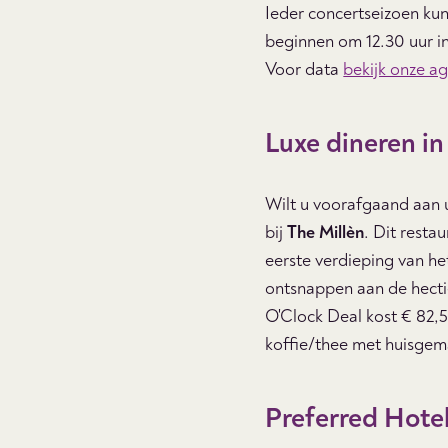
Ieder concertseizoen kun
beginnen om 12.30 uur in
Voor data
bekijk onze a
Luxe dineren in
Wilt u voorafgaand aan 
bij
The Millèn
. Dit resta
eerste verdieping van he
ontsnappen aan de hectie
O'Clock Deal kost € 82,5
koffie/thee met huisgem
Preferred Hote