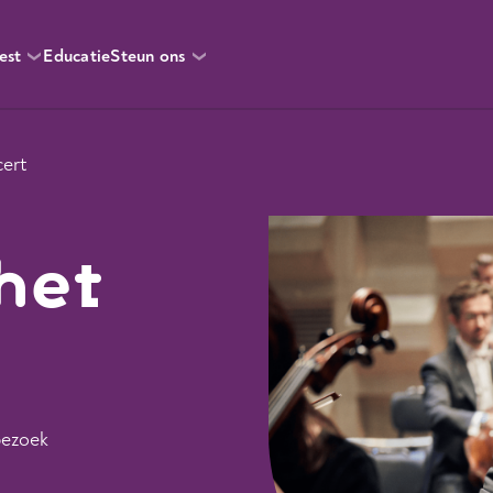
est
Educatie
Steun ons
ert
het
bezoek