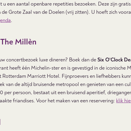
t u een aantal openbare repetities bezoeken. Deze zijn gratis
 de Grote Zaal van de Doelen (vrij zitten). U hoeft zich voora
genda
.
 The Millèn
uw concertbezoek luxe dineren? Boek dan de
Six O’Clock De
urant heeft één Michelin-ster en is gevestigd in de iconische
t Rotterdam Marriott Hotel. Fijnproevers en liefhebbers kun
k van de altijd bruisende metropool en genieten van een culi
0 per persoon, bestaat uit een bruisend aperitief, driegang
aakte friandises. Voor het maken van een reservering:
klik hie
l