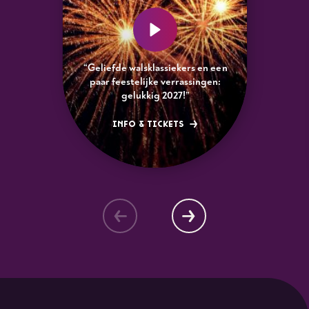
“Geliefde walsklassiekers en een
paar feestelijke verrassingen:
gelukkig 2027!”
INFO & TICKETS