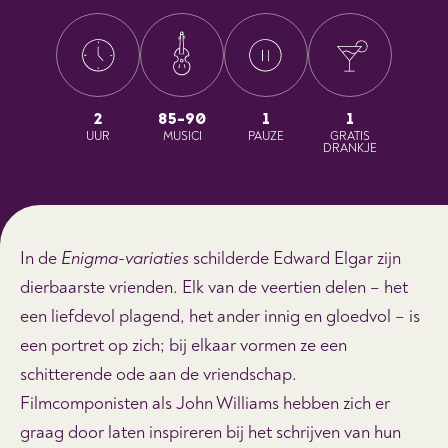
2
85-90
1
1
UUR
MUSICI
PAUZE
GRATIS
DRANKJE
In de
Enigma-variaties
schilderde Edward Elgar zijn
dierbaarste vrienden. Elk van de veertien delen – het
een liefdevol plagend, het ander innig en gloedvol – is
een portret op zich; bij elkaar vormen ze een
schitterende ode aan de vriendschap.
Filmcomponisten als John Williams hebben zich er
graag door laten inspireren bij het schrijven van hun