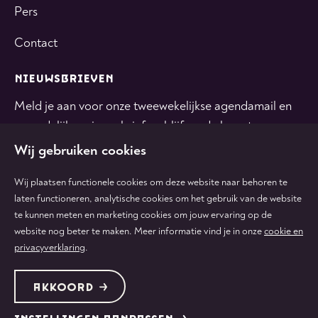
Pers
Contact
NIEUWSBRIEVEN
Meld je aan voor onze tweewekelijkse agendamail en
maandelijkse nieuwsbrief en blijf op de hoogte.
Wij gebruiken cookies
INSCHRIJVEN
Wij plaatsen functionele cookies om deze website naar behoren te
laten functioneren, analytische cookies om het gebruik van de website
te kunnen meten en marketing cookies om jouw ervaring op de
Volg
Volg
Volg
Volg
Volg
website nog beter te maken. Meer informatie vind je in onze
cookie en
ons
ons
ons
ons
ons
privacyverklaring
.
op
op
op
op
op
tiktok
facebook
instagram
youtube
linkedin
Protected by:
de Merkplaats
Algemene voorwaarden
AKKOORD
Colofon & disclaimer
Privacy & cookies