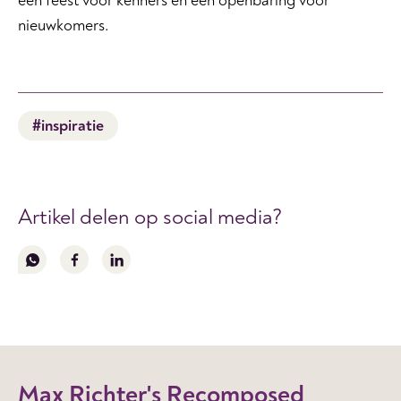
een feest voor kenners en een openbaring voor
nieuwkomers.
#inspiratie
Artikel delen op social media?
Volg
Volg
Volg
ons
ons
ons
op
op
op
whatsapp
facebook
linkedin
Max Richter's Recomposed