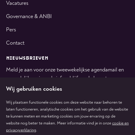
Vacatures
Governance & ANBI
Pers
Contact
NIEUWSBRIEVEN
Meld je aan voor onze tweewekelijkse agendamail en
maandelijkse nieuwsbrief en blijf op de hoogte.
Wij gebruiken cookies
INSCHRIJVEN
Wij plaatsen functionele cookies om deze website naar behoren te
laten functioneren, analytische cookies om het gebruik van de website
te kunnen meten en marketing cookies om jouw ervaring op de
Volg
Volg
Volg
Volg
Volg
website nog beter te maken. Meer informatie vind je in onze
cookie en
ons
ons
ons
ons
ons
privacyverklaring
.
op
op
op
op
op