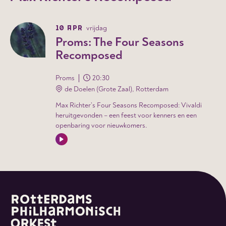
10 APR
vrijdag
Proms: The Four Seasons
Recomposed
Proms
20:30
de Doelen (Grote Zaal), Rotterdam
Max Richter’s Four Seasons Recomposed: Vivaldi
heruitgevonden – een feest voor kenners en een
openbaring voor nieuwkomers.