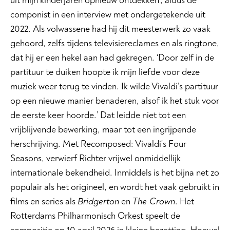
uit mijn kinderjaren opnieuw ontdekken’, aldus de
componist in een interview met ondergetekende uit
2022. Als volwassene had hij dit meesterwerk zo vaak
gehoord, zelfs tijdens televisiereclames en als ringtone,
dat hij er een hekel aan had gekregen. ‘Door zelf in de
partituur te duiken hoopte ik mijn liefde voor deze
muziek weer terug te vinden. Ik wilde Vivaldi’s partituur
op een nieuwe manier benaderen, alsof ik het stuk voor
de eerste keer hoorde.’ Dat leidde niet tot een
vrijblijvende bewerking, maar tot een ingrijpende
herschrijving. Met Recomposed: Vivaldi's Four
Seasons, verwierf Richter vrijwel onmiddellijk
internationale bekendheid. Inmiddels is het bijna net zo
populair als het origineel, en wordt het vaak gebruikt in
films en series als
Bridgerton
en
The Crown
. Het
Rotterdams Philharmonisch Orkest speelt de