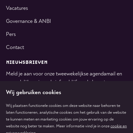
Vacatures
Governance & ANBI
Pers
Contact
NIEUWSBRIEVEN
Meld je aan voor onze tweewekelijkse agendamail en
maandelijkse nieuwsbrief en blijf op de hoogte.
Wij gebruiken cookies
INSCHRIJVEN
Wij plaatsen functionele cookies om deze website naar behoren te
laten functioneren, analytische cookies om het gebruik van de website
te kunnen meten en marketing cookies om jouw ervaring op de
Volg
Volg
Volg
Volg
Volg
website nog beter te maken. Meer informatie vind je in onze
cookie en
ons
ons
ons
ons
ons
privacyverklaring
.