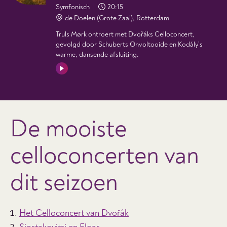
Symfonisch
20:15
de Doelen (Grote Zaal), Rotterdam
Truls Mørk ontroert met Dvořáks Celloconcert,
gevolgd door Schuberts Onvoltooide en Kodály’s
warme, dansende afsluiting.
De mooiste
celloconcerten van
dit seizoen
Het Celloconcert van Dvořák