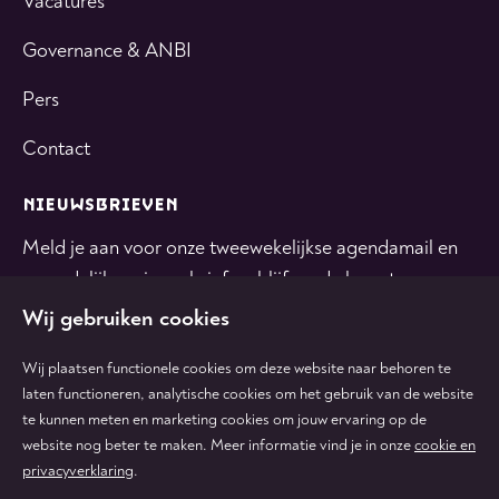
Vacatures
Governance & ANBI
Pers
Contact
NIEUWSBRIEVEN
Meld je aan voor onze tweewekelijkse agendamail en
maandelijkse nieuwsbrief en blijf op de hoogte.
Wij gebruiken cookies
INSCHRIJVEN
Wij plaatsen functionele cookies om deze website naar behoren te
laten functioneren, analytische cookies om het gebruik van de website
te kunnen meten en marketing cookies om jouw ervaring op de
Volg
Volg
Volg
Volg
Volg
website nog beter te maken. Meer informatie vind je in onze
cookie en
ons
ons
ons
ons
ons
privacyverklaring
.
op
op
op
op
op