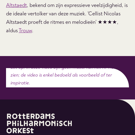
Altstaedt
, bekend om zijn expressieve veelzijdigheid, is
de ideale vertolker van deze muziek. '
Cellist Nicolas
Altstaedt proeft de ritmes en melodieën' ★★★★,
aldus
Trouw
.
Let op: in deze video zijn geen musici van het RPhO te
zien; de video is enkel bedoeld als voorbeeld of ter
inspiratie.