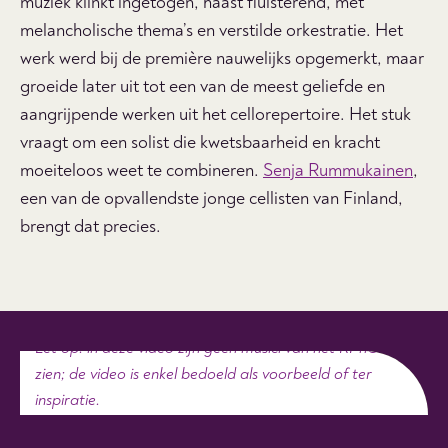
muziek klinkt ingetogen, haast fluisterend, met
melancholische thema’s en verstilde orkestratie. Het
werk werd bij de première nauwelijks opgemerkt, maar
groeide later uit tot een van de meest geliefde en
aangrijpende werken uit het cellorepertoire.
Het stuk
vraagt om een solist die kwetsbaarheid en kracht
moeiteloos weet te combineren.
Senja Rummukainen
,
een van de opvallendste jonge cellisten van Finland,
brengt dat precies.
Let op: in deze video zijn geen musici van het RPhO te
zien; de video is enkel bedoeld als voorbeeld of ter
inspiratie.