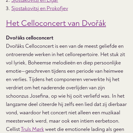
Sjostakovitsj en Elgar
Sjostakovitsj en Prokofjev
Het Celloconcert van Dvořák
Dvořáks c
elloconcert
Dvořáks Celloconcert is een van de meest geliefde en
ontroerende werken in het cellorepertoire. Het stuk zit
vol lyriek, Boheemse melodieën en diep persoonlijke
emotie—geschreven tijdens een periode van heimwee
en verlies. Tijdens het componeren verwerkte hij het
verdriet om het naderende overlijden van zijn
schoonzus Josefina, op wie hij ooit verliefd was. In het
langzame deel citeerde hij zelfs een lied dat zij dierbaar
vond, waardoor het concert niet alleen een muzikaal
meesterwerk werd, maar ook een intiem eerbetoon.
Cellist
Truls Mørk
weet die emotionele lading als geen