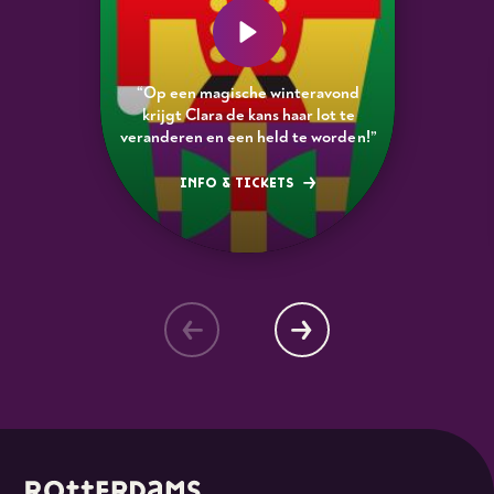
“Op een magische winteravond
krijgt Clara de kans haar lot te
veranderen en een held te worden!”
INFO & TICKETS