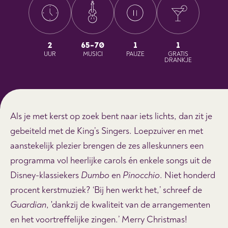
2
65-70
1
1
UUR
MUSICI
PAUZE
GRATIS
DRANKJE
Als je met kerst op zoek bent naar iets lichts, dan zit je
gebeiteld met de King’s Singers. Loepzuiver en met
aanstekelijk plezier brengen de zes alleskunners een
programma vol heerlijke carols én enkele songs uit de
Disney-klassiekers
Dumbo
en
Pinocchio
. Niet honderd
procent kerstmuziek? ‘Bij hen werkt het,’ schreef de
Guardian
, 'dankzij de kwaliteit van de arrangementen
en het voortreffelijke zingen.’ Merry Christmas!