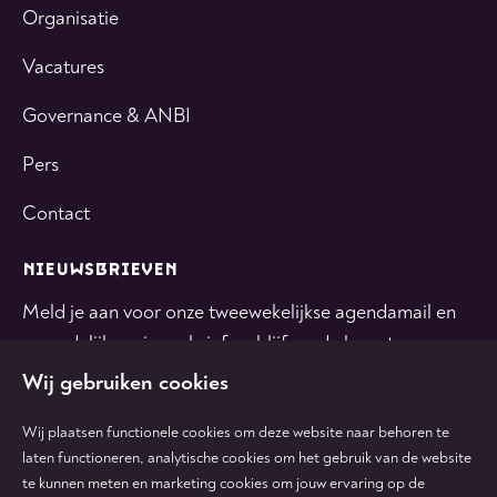
Organisatie
Vacatures
Governance & ANBI
Pers
Contact
NIEUWSBRIEVEN
Meld je aan voor onze tweewekelijkse agendamail en
maandelijkse nieuwsbrief en blijf op de hoogte.
Wij gebruiken cookies
INSCHRIJVEN
Wij plaatsen functionele cookies om deze website naar behoren te
laten functioneren, analytische cookies om het gebruik van de website
te kunnen meten en marketing cookies om jouw ervaring op de
Volg
Volg
Volg
Volg
Volg