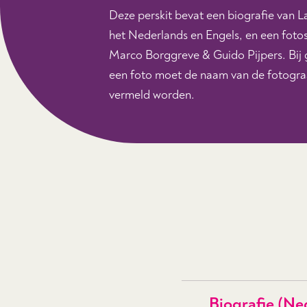
Deze perskit bevat een biografie van L
het Nederlands en Engels, en een fotos
Marco Borggreve & Guido Pijpers. Bij 
een foto moet de naam van de fotograa
vermeld worden.
Biografie (Ne