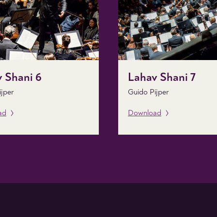
 Shani 6
Lahav Shani 7
ijper
Guido Pijper
ad
Download