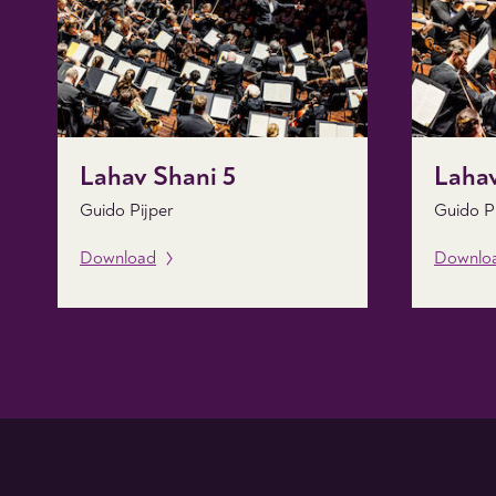
Lahav Shani 5
Lahav
Guido Pijper
Guido P
Download
Downlo