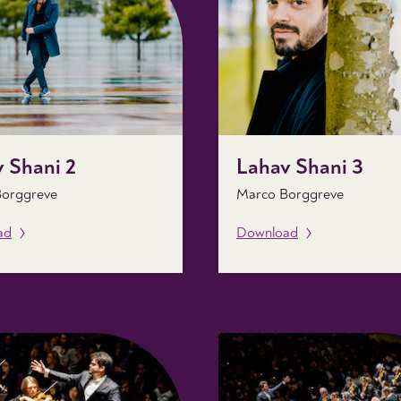
 Shani 2
Lahav Shani 3
orggreve
Marco Borggreve
ad
Download