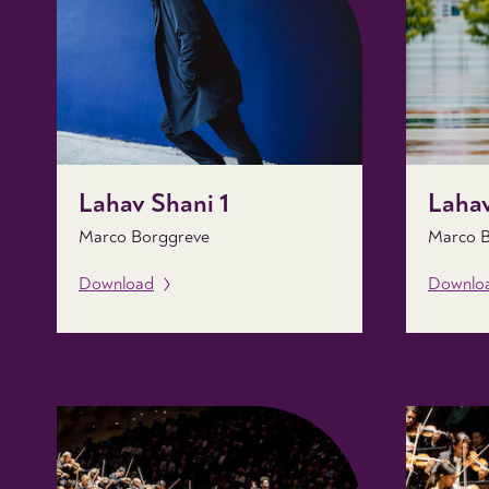
Lahav Shani 1
Lahav
Marco Borggreve
Marco B
Download
Downlo