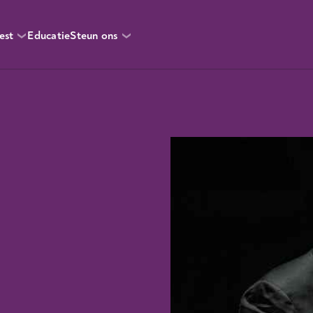
est
Educatie
Steun ons